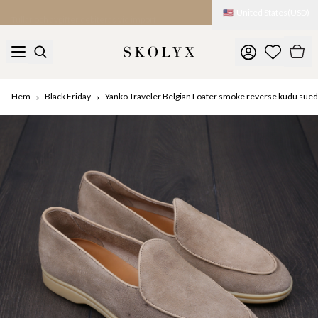
🇺🇸
United States
(
USD
)
Tullar och avgifter debiteras vid import
Hem
Black Friday
Yanko Traveler Belgian Loafer smoke reverse kudu suede