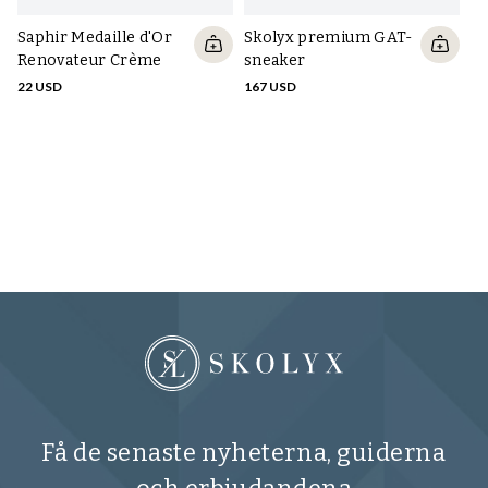
Saphir Medaille d'Or
Skolyx premium GAT-
Renovateur Crème
sneaker
22 USD
167 USD
Tu
m
13
Få de senaste nyheterna, guiderna