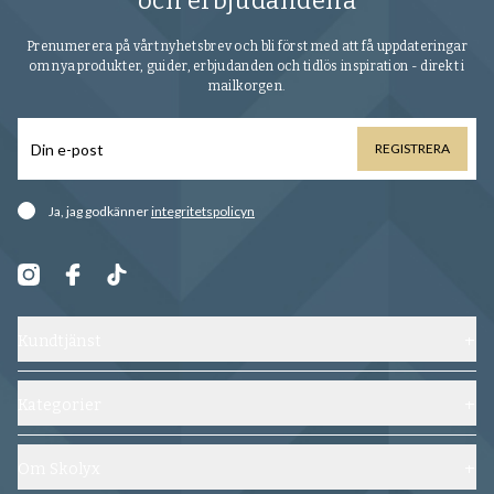
och erbjudandena
Prenumerera på vårt nyhetsbrev och bli först med att få uppdateringar
om nya produkter, guider, erbjudanden och tidlös inspiration - direkt i
mailkorgen.
REGISTRERA
Ja, jag godkänner
integritetspolicyn
Kundtjänst
Kontakta oss
Frakt, byten och returer
Kategorier
Vanliga frågor
Skor
Köpvillkor
Skoblock
Om Skolyx