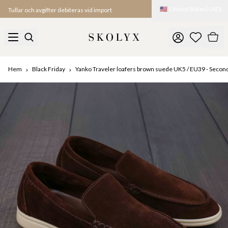
🇺🇸
United States
(
USD
)
Tullar och avgifter debiteras vid import
Hem
Black Friday
Yanko Traveler loafers brown suede UK5 / EU39 - Secon