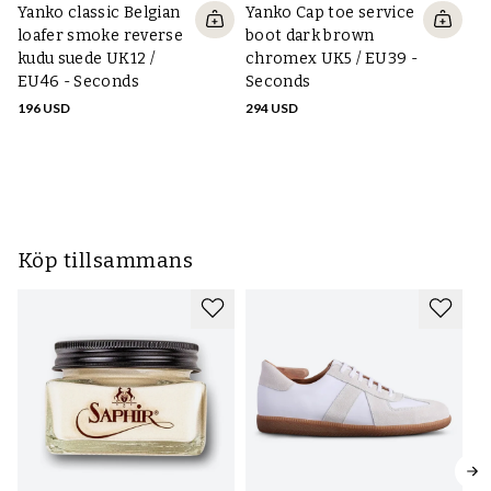
- Använd skoblock och skohorn
Yanko classic Belgian
Yanko Cap toe service
- Behandla vanligt läder med skokräm, behandla mocka och textil
loafer smoke reverse
boot dark brown
med impregneringsspray.
kudu suede UK12 /
chromex UK5 / EU39 -
Läs mer om dessa steg i den här guiden
.
EU46 - Seconds
Seconds
Sk
196 USD
294 USD
Ud
Ytterligare skovårdsinformation:
FR
För mer om hur du rengör, fräschar upp och skyddar mocka och
nubuck, läs den här guiden
.
Köp tillsammans