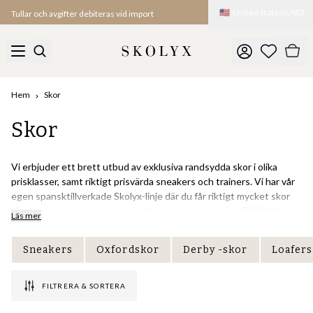
🇺🇸
United States
(
USD
)
Tullar och avgifter debiteras vid import
Hem
Skor
Skor
Vi erbjuder ett brett utbud av exklusiva randsydda skor i olika
prisklasser, samt riktigt prisvärda sneakers och trainers. Vi har vår
egen spansktillverkade Skolyx-linje där du får riktigt mycket skor
för pengarna, välrenommerade Yanko, hyllade märket TLB Mallorca,
Läs mer
samt handrandsydda kängor från Midas Bootmaker. Fri frakt på alla
skor och ett kostnadsfritt byte av storlek (inom Sverige). Tveka
Sneakers
Oxfordskor
Derby -skor
Loafers
inte att höra av dig till oss på
ktj@skolyx.se
om du har frågor.
FILTRERA & SORTERA
Vad är randsydda skor?