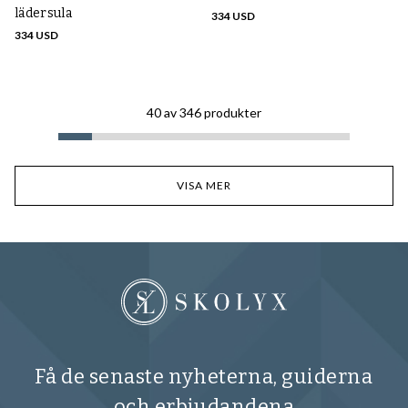
lädersula
334 USD
334 USD
40
av
346
produkter
VISA MER
Få de senaste nyheterna, guiderna
och erbjudandena