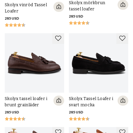
Skolyx mörkbrun
Skolyx vinröd Tassel
tassel loafer
Loafer
285 USD
285 USD
Skolyx tassel loafer i
Skolyx Tassel Loafer i
brunt grainläder
svart mocka
285 USD
285 USD