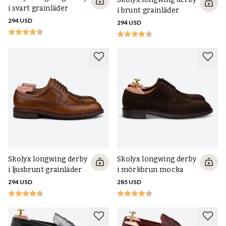
i svart grainläder
i brunt grainläder
294 USD
294 USD
Skolyx longwing derby
Skolyx longwing derby
i ljusbrunt grainläder
i mörkbrun mocka
294 USD
285 USD