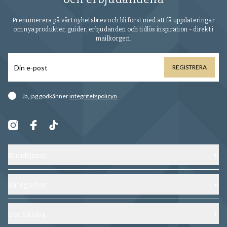
Prenumerera på vårt nyhetsbrev och bli först med att få uppdateringar
om nya produkter, guider, erbjudanden och tidlös inspiration - direkt i
mailkorgen.
REGISTRERA
Ja, jag godkänner
integritetspolicyn
Kundtjänst
Kontakta oss
Frakt, byten och returer
Kategorier
Vanliga frågor
Skor
Köpvillkor
Skoblock
Om Skolyx