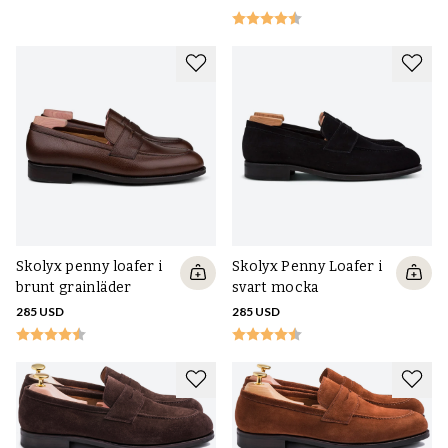
Skolyx penny loafer i
Skolyx Penny Loafer i
brunt grainläder
svart mocka
285 USD
285 USD