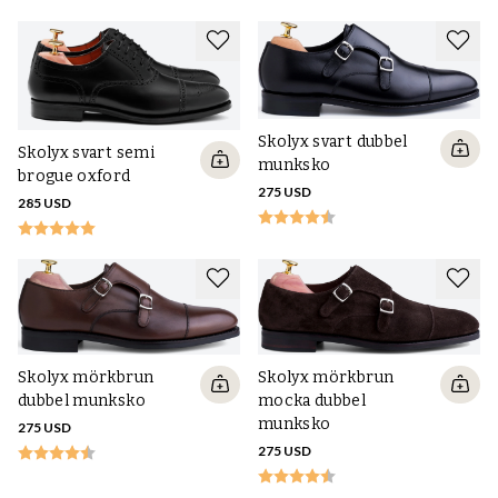
Skolyx svart dubbel
Skolyx svart semi
munksko
brogue oxford
275 USD
285 USD
Skolyx mörkbrun
Skolyx mörkbrun
mocka dubbel
dubbel munksko
munksko
275 USD
275 USD