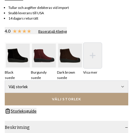
Tullar och avgifter debiteras vid import
Snabb leverans till USA
14 dagars returrätt
4.0
Baserat på 4 betyg
Black
Burgundy
Dark brown
Visa mer
suede
suede
suede
Välj storlek
VÄLJ STORLEK
Storleksguide
Beskrivning