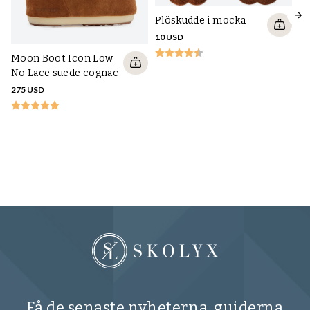
Plöskudde i mocka
10 USD
Moon Boot Icon Low
No Lace suede cognac
275 USD
Sa
tu
23
Få de senaste nyheterna, guiderna