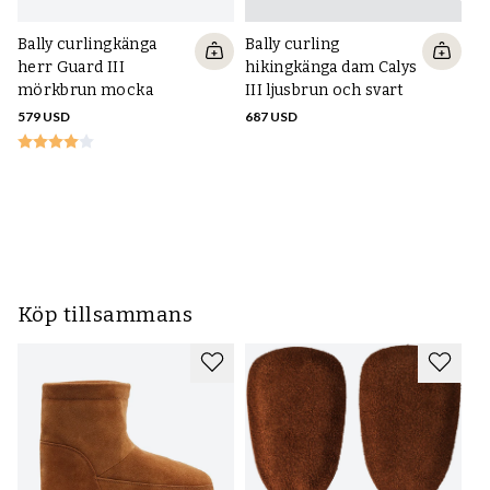
Bally curlingkänga
Bally curling
herr Guard III
hikingkänga dam Calys
mörkbrun mocka
III ljusbrun och svart
579 USD
687 USD
Ba
hi
Ca
oc
68
Köp tillsammans