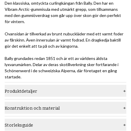
Den klassiska, omtyckta curlingkängan från Bally. Den har en
Vibram Arctic-gummisula med utmärkt grepp, som tillsammans
med den gummiöverdrag som går upp över skon gör den perfekt
för vintern.
Ovansidan är tillverkad av brunt nubuckläder med ett varmt foder
av fårskinn. Även innersulan är varmt fodrad. En dragkedja baktill
gör det enkelt att ta på och av kängorna.
Bally grundades redan 1851 och är ett av världens äldsta
lyxvarumärken. Delar av deras skotillverkning sker fortfarande i
Schönenwerd i de schweiziska Alperna, där företaget en gång
startade.
Produktdetaljer
Material
Vaxad mocka
Konstruktion och material
Sula
Gummisula
Den limmade konstruktionen är den mest grundläggande
konstruktionsmetoden för skor. Här fästs ovanlädret tillsammans
Typ
Kängor
Storleksguide
med mellansula/lasting board (för alla våra Skolyx-skor gjorda med