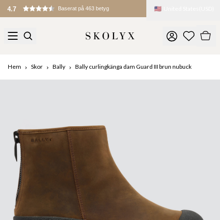
🇺🇸
United States
(
USD
)
4.7
Baserat på 463 betyg
Hem
Skor
Bally
Bally curlingkänga dam Guard III brun nubuck