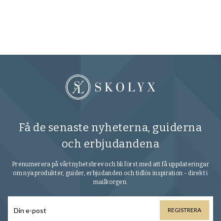
FR
Få de senaste nyheterna, guiderna
och erbjudandena
Prenumerera på vårt nyhetsbrev och bli först med att få uppdateringar
om nya produkter, guider, erbjudanden och tidlös inspiration - direkt i
mailkorgen.
REGISTRERA