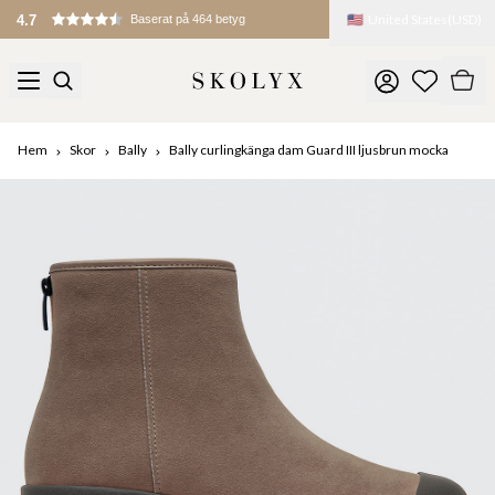
🇺🇸
United States
(
USD
)
4.7
Baserat på 464 betyg
Hem
Skor
Bally
Bally curlingkänga dam Guard III ljusbrun mocka