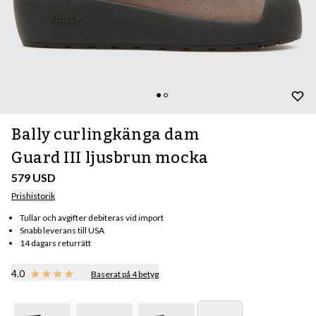
Bally curlingkänga dam
Guard III ljusbrun mocka
579 USD
Prishistorik
Tullar och avgifter debiteras vid import
Snabb leverans till USA
14 dagars returrätt
4.0
Baserat på 4 betyg