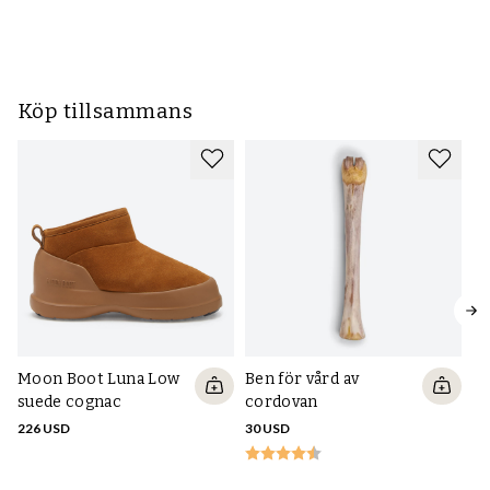
Köp tillsammans
Moon Boot Luna Low
Ben för vård av
suede cognac
cordovan
226 USD
30 USD
Ri
d