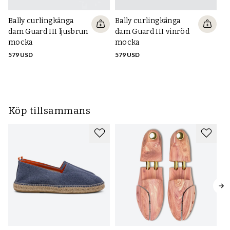
Bally curlingkänga
Bally curlingkänga
Ba
dam Guard III ljusbrun
dam Guard III vinröd
hi
mocka
mocka
Ca
oc
579 USD
579 USD
68
Köp tillsammans