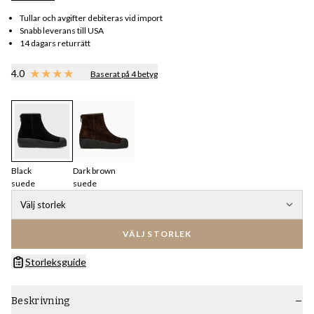
Tullar och avgifter debiteras vid import
Snabb leverans till USA
14 dagars returrätt
4.0
Baserat på 4 betyg
Black
Dark brown
suede
suede
Välj storlek
VÄLJ STORLEK
Storleksguide
Beskrivning