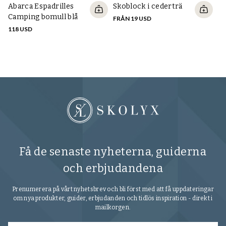
Abarca Espadrilles
Skoblock i cederträ
Tu
Camping bomull blå
m
FRÅN 19 USD
118 USD
13
Få de senaste nyheterna, guiderna
och erbjudandena
Prenumerera på vårt nyhetsbrev och bli först med att få uppdateringar
om nya produkter, guider, erbjudanden och tidlös inspiration - direkt i
mailkorgen.