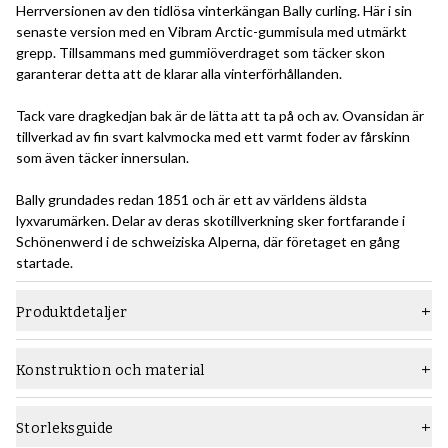
Herrversionen av den tidlösa vinterkängan Bally curling. Här i sin
senaste version med en Vibram Arctic-gummisula med utmärkt
grepp. Tillsammans med gummiöverdraget som täcker skon
garanterar detta att de klarar alla vinterförhållanden.
Tack vare dragkedjan bak är de lätta att ta på och av. Ovansidan är
tillverkad av fin svart kalvmocka med ett varmt foder av fårskinn
som även täcker innersulan.
Bally grundades redan 1851 och är ett av världens äldsta
lyxvarumärken. Delar av deras skotillverkning sker fortfarande i
Schönenwerd i de schweiziska Alperna, där företaget en gång
startade.
Produktdetaljer
Material
Mocka
Konstruktion och material
Sula
Gummisula
Den limmade konstruktionen är den mest grundläggande
konstruktionsmetoden för skor. Här fästs ovanlädret tillsammans
Typ
Kängor
Storleksguide
med mellansula/lasting board (för alla våra Skolyx-skor gjorda med