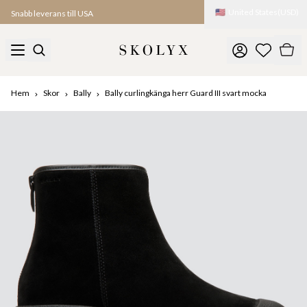
🇺🇸
United States
(
USD
)
Snabb leverans till USA
Hem
Skor
Bally
Bally curlingkänga herr Guard III svart mocka