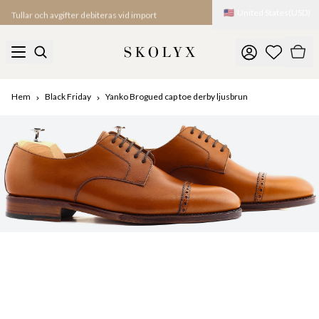
🇺🇸
United States
(
USD
)
Tullar och avgifter debiteras vid import
Hem
Black Friday
Yanko Brogued cap toe derby ljusbrun