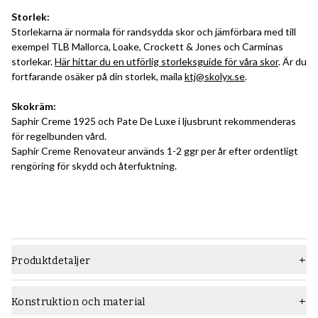
Storlek:
Storlekarna är normala för randsydda skor och jämförbara med till
exempel TLB Mallorca, Loake, Crockett & Jones och Carminas
storlekar.
Här hittar du en utförlig storleksguide för våra skor
. Är du
fortfarande osäker på din storlek, maila
ktj@skolyx.se
.
Skokräm:
Saphir Creme 1925 och Pate De Luxe i ljusbrunt rekommenderas
för regelbunden vård.
Saphir Creme Renovateur används 1-2 ggr per år efter ordentligt
rengöring för skydd och återfuktning.
Produktdetaljer
Material
Slätt läder
Konstruktion och material
Läst
962