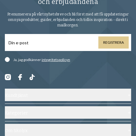
och erbjudandena
Prenumerera på vårt nyhetsbrev och bli först med att få uppdateringar
om nya produkter, guider, erbjudanden och tidlös inspiration - direkt i
mailkorgen.
REGISTRERA
Ja, jag godkänner
integritetspolicyn
Kundtjänst
Kontakta oss
Frakt, byten och returer
Kategorier
Vanliga frågor
Skor
Köpvillkor
Skoblock
Om Skolyx