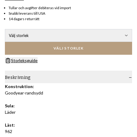
Tullar och avgifter debiteras vid import
Snabb leverans till USA
14 dagars returrätt
Välj storlek
VÄLJ STORLEK
Storleksguide
Beskrivning
Konstruktion:
Goodyear-randsydd
Sula:
Läder
Läst:
962