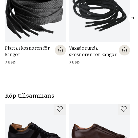
Platta skosnören för
Vaxade runda
Va
kängor
skosnören för kängor
s
7 USD
7 USD
7 
Köp tillsammans