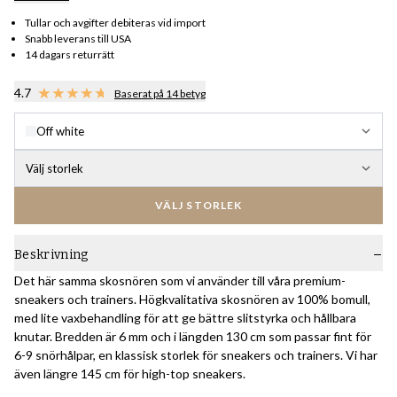
Tullar och avgifter debiteras vid import
Snabb leverans till USA
14 dagars returrätt
4.7
Baserat på 14 betyg
Off white
Välj storlek
VÄLJ STORLEK
Beskrivning
Det här samma skosnören som vi använder till våra premium-
sneakers och trainers. Högkvalitativa skosnören av 100% bomull,
med lite vaxbehandling för att ge bättre slitstyrka och hållbara
knutar. Bredden är 6 mm och i längden 130 cm som passar fint för
6-9 snörhålpar, en klassisk storlek för sneakers och trainers. Vi har
även längre 145 cm för high-top sneakers.