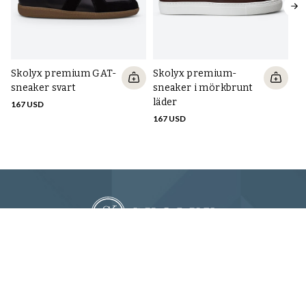
Skolyx premium GAT-
Skolyx premium-
Ta
sneaker svart
sneaker i mörkbrunt
Sn
läder
167 USD
13
167 USD
Få de senaste nyheterna, guiderna
och erbjudandena