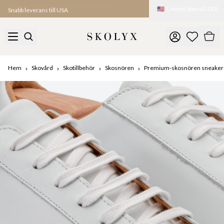
🇺🇸
United States
(
USD
)
Snabb leverans till USA
Hem
Skovård
Skotillbehör
Skosnören
Premium-skosnören sneaker