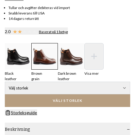
Tullar och avgifter debiteras vid import
Snabb leverans till USA
14 dagars returrätt
2.0
Baserat på 1 betyg
Black
Brown
Dark brown
Visa mer
leather
grain
leather
Välj storlek
VÄLJ STORLEK
Storleksguide
Beskrivning