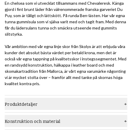
En chelsea som vi utvecklat tillsammans med Chevaleresk. Känga
gjord i fint brunt läder från välrenommerade franska garveriet Du
Puy, som är tåligt och lättskött. På runda Ben-lästen. Har vår egna
tunna gummisula som vi själva varit med och tagit fram. Med denna
får du lädersulans tunna och smäckra utseende med gummits
slitstyrka.
Vår ambition med vår egna linje skor från Skolyx är att erbjuda våra
kunder det absolut bästa värdet per betald krona, men det är
också vår egna tappning på kvalitetsskor i instegssegmentet. Med
en randsydd konstruktion, hälkappa i leather board och med
skomakartradition från Mallorca, är vårt egna varumärke någonting
vi är mycket stolta över – framför allt med tanke på skornas höga
kvalitet kontra pris.
Produktdetaljer
Material
Grain-läder
Konstruktion och material
Läst
Adam
Konstruktion: