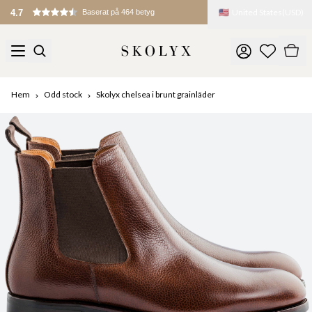
🇺🇸
United States
(
USD
)
4.7
Baserat på 464 betyg
Hem
Odd stock
Skolyx chelsea i brunt grainläder