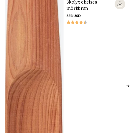
Sk
Skolyx chelsea
35
mörkbrun
353 USD