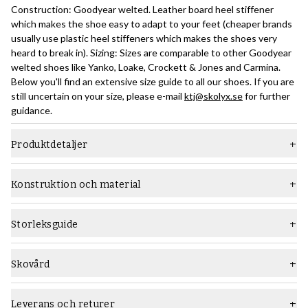
Construction: Goodyear welted. Leather board heel stiffener
which makes the shoe easy to adapt to your feet (cheaper brands
usually use plastic heel stiffeners which makes the shoes very
heard to break in). Sizing: Sizes are comparable to other Goodyear
welted shoes like Yanko, Loake, Crockett & Jones and Carmina.
Below you'll find an extensive size guide to all our shoes. If you are
still uncertain on your size, please e-mail
ktj@skolyx.se
for further
guidance.
Produktdetaljer
Material
Grain-läder
Konstruktion och material
Läst
Ben
Konstruktion:
Den Goodyear-randsydda konstruktionsmetoden är ett relativt
Sula
Gummisula
Storleksguide
avancerat sätt att bygga skor som kräver en hög hantverksnivå,
Typ
Derby
och som ger hållbara skor som lätt kan sulas om flera gånger.
Lär dig allt om Goodyear-randsydda skokonstruktion i den här
Skovård
Vidd
F (standard)
guiden
.
Rekommenderade skovårdsprodukter:
Kön
Män
Använd
Saphir Medaille d'Or Creme Pommadier
skokräm och
Leverans och returer
Nedan en bild som ger en översikt över konstruktionen: