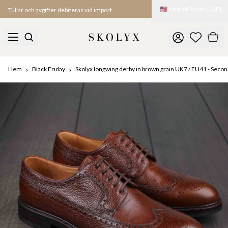
🇺🇸
United States
(
USD
)
Tullar och avgifter debiteras vid import
Hem
Black Friday
Skolyx longwing derby in brown grain UK7 / EU41 - Seco