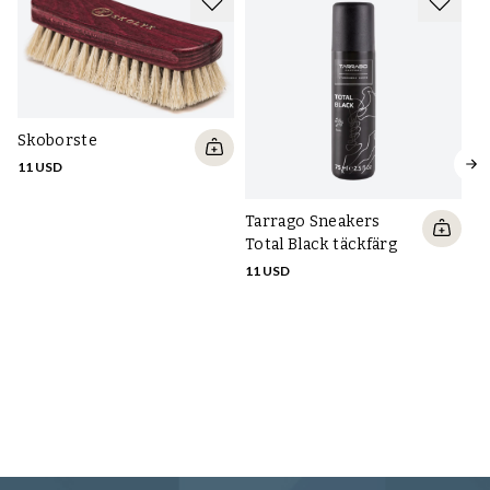
Skoborste
11 USD
Tarrago Sneakers
Total Black täckfärg
11 USD
Ta
P
i
ic
15