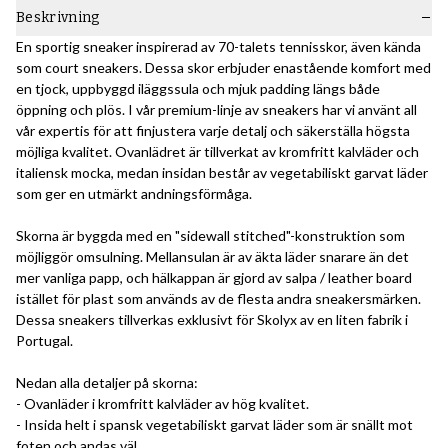
Beskrivning
En sportig sneaker inspirerad av 70-talets tennisskor, även kända
som court sneakers. Dessa skor erbjuder enastående komfort med
en tjock, uppbyggd iläggssula och mjuk padding längs både
öppning och plös. I vår premium-linje av sneakers har vi använt all
vår expertis för att finjustera varje detalj och säkerställa högsta
möjliga kvalitet. Ovanlädret är tillverkat av kromfritt kalvläder och
italiensk mocka, medan insidan består av vegetabiliskt garvat läder
som ger en utmärkt andningsförmåga.
Skorna är byggda med en "sidewall stitched"-konstruktion som
möjliggör omsulning. Mellansulan är av äkta läder snarare än det
mer vanliga papp, och hälkappan är gjord av salpa / leather board
istället för plast som används av de flesta andra sneakersmärken.
Dessa sneakers tillverkas exklusivt för Skolyx av en liten fabrik i
Portugal.
Nedan alla detaljer på skorna:
- Ovanläder i kromfritt kalvläder av hög kvalitet.
- Insida helt i spansk vegetabiliskt garvat läder som är snällt mot
foten och andas väl.