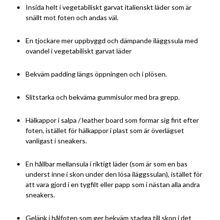
Insida helt i vegetabiliskt garvat italienskt läder som är
snällt mot foten och andas väl.
En tjockare mer uppbyggd och dämpande iläggssula med
ovandel i vegetabiliskt garvat läder
Bekväm padding längs öppningen och i plösen.
Slitstarka och bekväma gummisulor med bra grepp.
Hälkappor i salpa / leather board som formar sig fint efter
foten, istället för hälkappor i plast som är överlägset
vanligast i sneakers.
En hållbar mellansula i riktigt läder (som är som en bas
underst inne i skon under den lösa iläggssulan), istället för
att vara gjord i en tygfilt eller papp som i nästan alla andra
sneakers.
Gelänk i hålfoten som ger bekväm stadga till skon i det