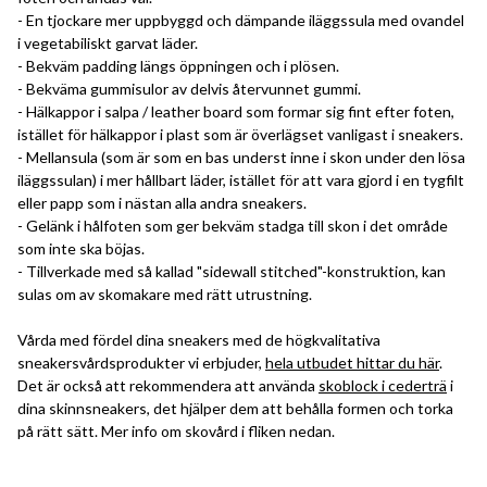
- En tjockare mer uppbyggd och dämpande iläggssula med ovandel
i vegetabiliskt garvat läder.
- Bekväm padding längs öppningen och i plösen.
- Bekväma gummisulor av delvis återvunnet gummi.
- Hälkappor i salpa / leather board som formar sig fint efter foten,
istället för hälkappor i plast som är överlägset vanligast i sneakers.
- Mellansula (som är som en bas underst inne i skon under den lösa
iläggssulan) i mer hållbart läder, istället för att vara gjord i en tygfilt
eller papp som i nästan alla andra sneakers.
- Gelänk i hålfoten som ger bekväm stadga till skon i det område
som inte ska böjas.
- Tillverkade med så kallad "sidewall stitched"-konstruktion, kan
sulas om av skomakare med rätt utrustning.
Vårda med fördel dina sneakers med de högkvalitativa
sneakersvårdsprodukter vi erbjuder,
hela utbudet hittar du här
.
Det är också att rekommendera att använda
skoblock i cederträ
i
dina skinnsneakers, det hjälper dem att behålla formen och torka
på rätt sätt. Mer info om skovård i fliken nedan.