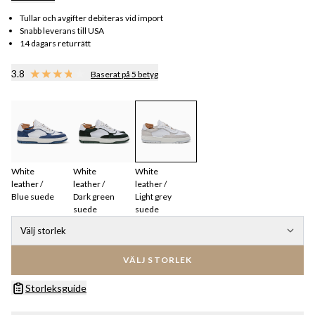
Tullar och avgifter debiteras vid import
Snabb leverans till USA
14 dagars returrätt
3.8
Baserat på 5 betyg
White
White
White
leather /
leather /
leather /
Blue suede
Dark green
Light grey
suede
suede
Välj storlek
VÄLJ STORLEK
Storleksguide