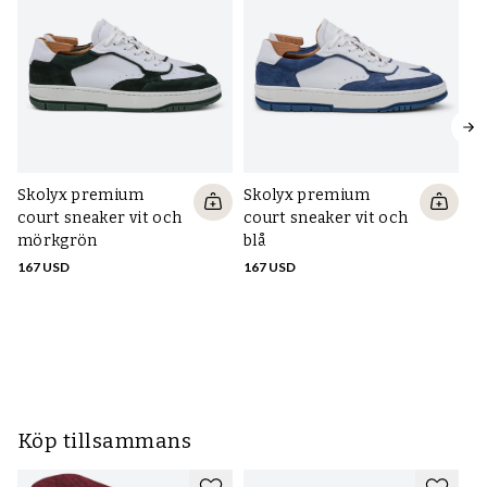
Skolyx premium
Skolyx premium
court sneaker vit och
court sneaker vit och
mörkgrön
blå
167 USD
167 USD
S
sn
m
16
Köp tillsammans