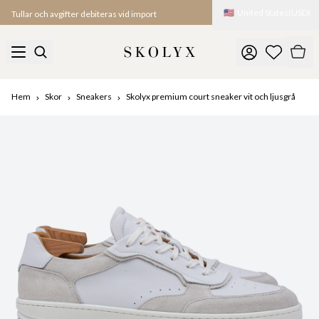
🇺🇸
United States
(
USD
)
Tullar och avgifter debiteras vid import
Hem
Skor
Sneakers
Skolyx premium court sneaker vit och ljusgrå