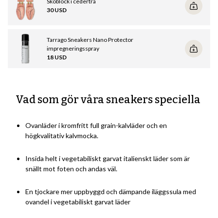
Skoblock i cederträ
Mer information om rengöring och vård:
30 USD
När dina skor är ordentligt smutsiga, tvätta dem med en bra
skorengöring, som exempelvis
Tarrago WASC! Sneakers Super
Cleaner
(använd alltid skokräm eller conditioner på läderskor, eller
Tarrago Sneakers Nano Protector
impregneringsspray på mocka eller nubuck, efter att de tvättats).
impregneringsspray
18 USD
Läs den här guiden för mer detaljerad information om hur du tar
hand om dina sneakers
.
Vad som gör våra sneakers speciella
Ovanläder i kromfritt full grain-kalvläder och en
högkvalitativ kalvmocka.
Insida helt i vegetabiliskt garvat italienskt läder som är
snällt mot foten och andas väl.
En tjockare mer uppbyggd och dämpande iläggssula med
ovandel i vegetabiliskt garvat läder