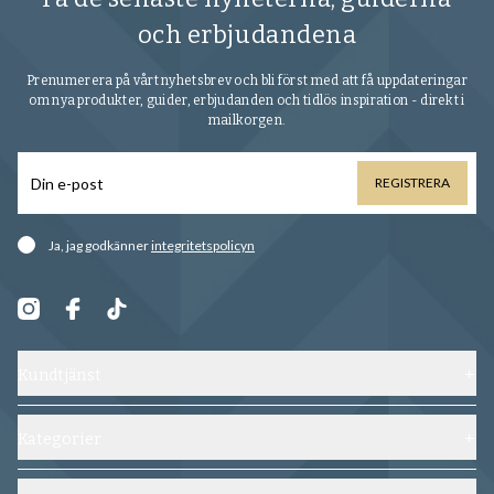
och erbjudandena
Prenumerera på vårt nyhetsbrev och bli först med att få uppdateringar
om nya produkter, guider, erbjudanden och tidlös inspiration - direkt i
mailkorgen.
REGISTRERA
Ja, jag godkänner
integritetspolicyn
Kundtjänst
Kontakta oss
Frakt, byten och returer
Kategorier
Vanliga frågor
Skor