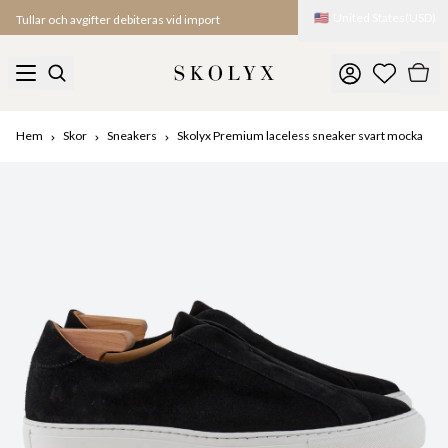
🇺🇸
United States
(
USD
)
Tullar och avgifter debiteras vid import
Hem
Skor
Sneakers
Skolyx Premium laceless sneaker svart mocka