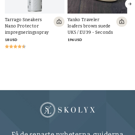
Tarrago Sneakers
Yanko Traveler
Nano Protector
loafers brown suede
impregneringsspray
UK5 / EU39 - Seconds
18 USD
196 USD
Ta
Co
lä
14
Få de senaste nyheterna, guiderna