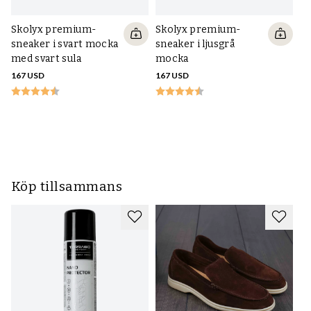
Skolyx premium-
Skolyx premium-
sneaker i svart mocka
sneaker i ljusgrå
med svart sula
mocka
167 USD
167 USD
S
sn
m
16
Köp tillsammans