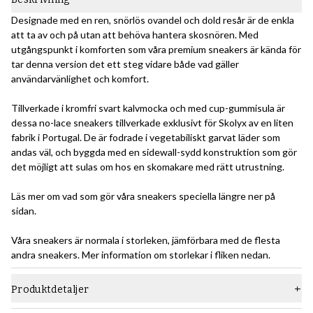
Designade med en ren, snörlös ovandel och dold resår är de enkla
att ta av och på utan att behöva hantera skosnören. Med
utgångspunkt i komforten som våra premium sneakers är kända för
tar denna version det ett steg vidare både vad gäller
användarvänlighet och komfort.
Tillverkade i kromfri svart kalvmocka och med cup-gummisula är
dessa no-lace sneakers tillverkade exklusivt för Skolyx av en liten
fabrik i Portugal. De är fodrade i vegetabiliskt garvat läder som
andas väl, och byggda med en sidewall-sydd konstruktion som gör
det möjligt att sulas om hos en skomakare med rätt utrustning.
Läs mer om vad som gör våra sneakers speciella längre ner på
sidan.
Våra sneakers är normala i storleken, jämförbara med de flesta
andra sneakers. Mer information om storlekar i fliken nedan.
Produktdetaljer