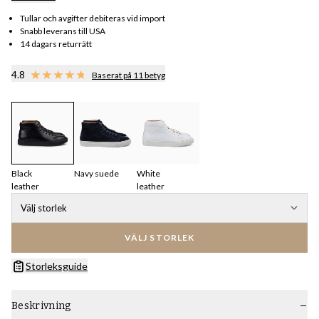
Tullar och avgifter debiteras vid import
Snabb leverans till USA
14 dagars returrätt
4.8
Baserat på 11 betyg
Black
Navy suede
White
leather
leather
Välj storlek
VÄLJ STORLEK
Storleksguide
Beskrivning