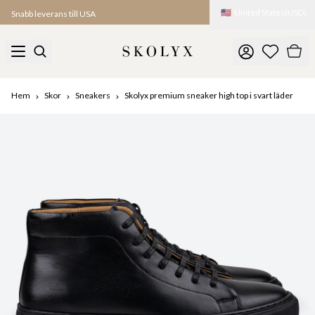
🇺🇸
United States
(
USD
)
Snabb leverans till USA
Hem
Skor
Sneakers
Skolyx premium sneaker high top i svart läder