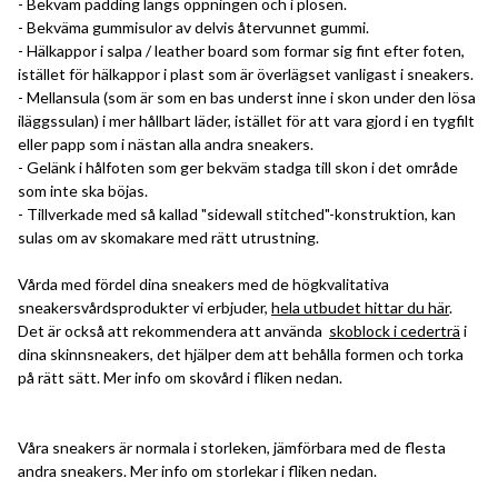
- Bekväm padding längs öppningen och i plösen.
- Bekväma gummisulor av delvis återvunnet gummi.
- Hälkappor i salpa / leather board som formar sig fint efter foten,
istället för hälkappor i plast som är överlägset vanligast i sneakers.
- Mellansula (som är som en bas underst inne i skon under den lösa
iläggssulan) i mer hållbart läder, istället för att vara gjord i en tygfilt
eller papp som i nästan alla andra sneakers.
- Gelänk i hålfoten som ger bekväm stadga till skon i det område
som inte ska böjas.
- Tillverkade med så kallad "sidewall stitched"-konstruktion, kan
sulas om av skomakare med rätt utrustning.
Vårda med fördel dina sneakers med de högkvalitativa
sneakersvårdsprodukter vi erbjuder,
hela utbudet hittar du här
.
Det är också att rekommendera att använda
skoblock i cederträ
i
dina skinnsneakers, det hjälper dem att behålla formen och torka
på rätt sätt. Mer info om skovård i fliken nedan.
Våra sneakers är normala i storleken, jämförbara med de flesta
andra sneakers. Mer info om storlekar i fliken nedan.