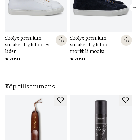
Skolyx premium
Skolyx premium
S
sneaker high top i vitt
sneaker high top i
sn
läder
mörkblå mocka
me
187 USD
187 USD
16
Köp tillsammans