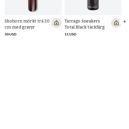
Skohorn mörkt trä 20
Tarrago Sneakers
P
cm med gravyr
Total Black täckfärg
sn
30 USD
11 USD
6 