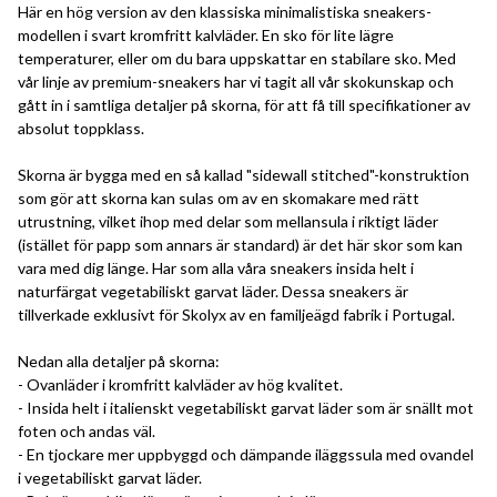
Här en hög version av den klassiska minimalistiska sneakers-
modellen i svart kromfritt kalvläder. En sko för lite lägre
temperaturer, eller om du bara uppskattar en stabilare sko. Med
vår linje av premium-sneakers har vi tagit all vår skokunskap och
gått in i samtliga detaljer på skorna, för att få till specifikationer av
absolut toppklass.
Skorna är bygga med en så kallad "sidewall stitched"-konstruktion
som gör att skorna kan sulas om av en skomakare med rätt
utrustning, vilket ihop med delar som mellansula i riktigt läder
(istället för papp som annars är standard) är det här skor som kan
vara med dig länge. Har som alla våra sneakers insida helt i
naturfärgat vegetabiliskt garvat läder. Dessa sneakers är
tillverkade exklusivt för Skolyx av en familjeägd fabrik i Portugal.
Nedan alla detaljer på skorna:
- Ovanläder i kromfritt kalvläder av hög kvalitet.
- Insida helt i italienskt vegetabiliskt garvat läder som är snällt mot
foten och andas väl.
- En tjockare mer uppbyggd och dämpande iläggssula med ovandel
i vegetabiliskt garvat läder.