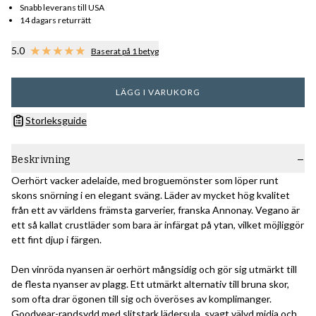
Snabb leverans till USA
14 dagars returrätt
5.0
Baserat på 1 betyg
LÄGG I VARUKORG
Storleksguide
Beskrivning
Oerhört vacker adelaide, med broguemönster som löper runt
skons snörning i en elegant sväng. Läder av mycket hög kvalitet
från ett av världens främsta garverier, franska Annonay. Vegano är
ett så kallat crustläder som bara är infärgat på ytan, vilket möjliggör
ett fint djup i färgen.
Den vinröda nyansen är oerhört mångsidig och gör sig utmärkt till
de flesta nyanser av plagg. Ett utmärkt alternativ till bruna skor,
som ofta drar ögonen till sig och överöses av komplimanger.
Goodyear-randsydd med slitstark lädersula, svagt välvd midja och