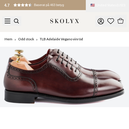
🇺🇸
United States
(
USD
)
4.7
Baserat på 463 betyg
Hem
Odd stock
TLB Adelaide Vegano vinröd