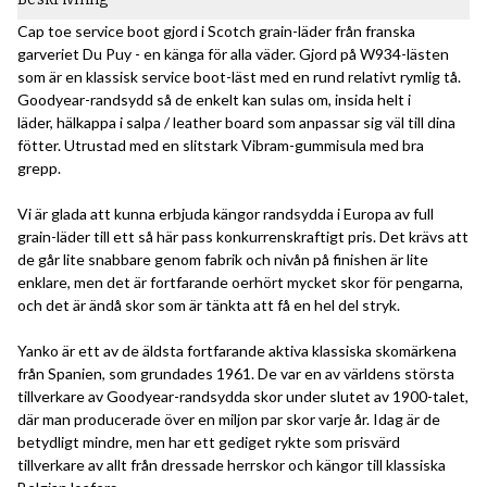
Cap toe service boot gjord i Scotch grain-läder från franska
garveriet Du Puy - en känga för alla väder. Gjord på W934-lästen
som är en klassisk service boot-läst med en rund relativt rymlig tå.
Goodyear-randsydd så de enkelt kan sulas om, insida helt i
läder, hälkappa i salpa / leather board som anpassar sig väl till dina
fötter. Utrustad med en slitstark Vibram-gummisula med bra
grepp.
Vi är glada att kunna erbjuda kängor randsydda i Europa av full
grain-läder till ett så här pass konkurrenskraftigt pris. Det krävs att
de går lite snabbare genom fabrik och nivån på finishen är lite
enklare, men det är fortfarande oerhört mycket skor för pengarna,
och det är ändå skor som är tänkta att få en hel del stryk.
Yanko är ett av de äldsta fortfarande aktiva klassiska skomärkena
från Spanien, som grundades 1961. De var en av världens största
tillverkare av Goodyear-randsydda skor under slutet av 1900-talet,
där man producerade över en miljon par skor varje år. Idag är de
betydligt mindre, men har ett gediget rykte som prisvärd
tillverkare av allt från dressade herrskor och kängor till klassiska