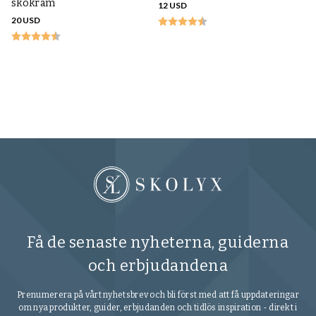
skokräm
12 USD
20 USD
Sa
R
22
Få de senaste nyheterna, guiderna
och erbjudandena
Prenumerera på vårt nyhetsbrev och bli först med att få uppdateringar
om nya produkter, guider, erbjudanden och tidlös inspiration - direkt i