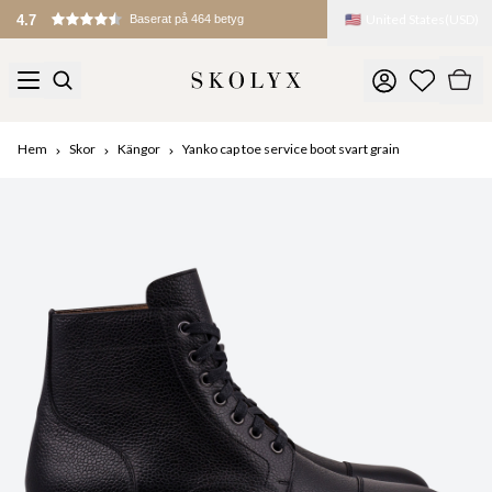
🇺🇸
United States
(
USD
)
4.7
Baserat på 464 betyg
Hem
Skor
Kängor
Yanko cap toe service boot svart grain