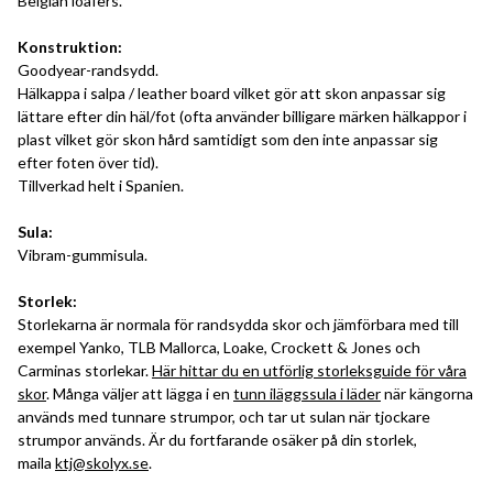
Belgian loafers.
Konstruktion:
Goodyear-randsydd.
Hälkappa i salpa / leather board vilket gör att skon anpassar sig
lättare efter din häl/fot (ofta använder billigare märken hälkappor i
plast vilket gör skon hård samtidigt som den inte anpassar sig
efter foten över tid).
Tillverkad helt i Spanien.
Sula:
Vibram-gummisula.
Storlek:
Storlekarna är normala för randsydda skor och jämförbara med till
exempel Yanko, TLB Mallorca, Loake, Crockett & Jones och
Carminas storlekar.
Här hittar du en utförlig storleksguide för våra
skor
. Många väljer att lägga i en
tunn iläggssula i läder
när kängorna
används med tunnare strumpor, och tar ut sulan när tjockare
strumpor används. Är du fortfarande osäker på din storlek,
maila
ktj@skolyx.se
.