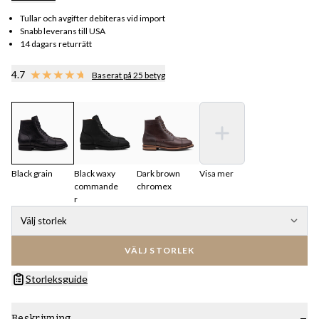
Tullar och avgifter debiteras vid import
Snabb leverans till USA
14 dagars returrätt
4.7
Baserat på 25 betyg
Black grain
Black waxy
Dark brown
Visa mer
commande
chromex
r
Välj storlek
VÄLJ STORLEK
Storleksguide
Beskrivning