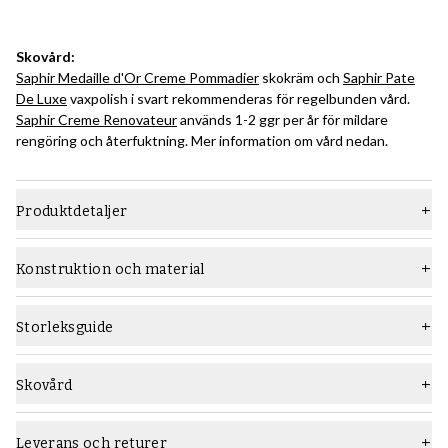
Skovård:
Saphir Medaille d'Or Creme Pommadier
skokräm och
Saphir Pate
De Luxe
vaxpolish i svart rekommenderas för regelbunden vård.
Saphir Creme Renovateur
används 1-2 ggr per år för mildare
rengöring och återfuktning. Mer information om vård nedan.
Produktdetaljer
Material
Grain-läder
Konstruktion och material
Läst
W934
Konstruktion:
Den Goodyear-randsydda konstruktionsmetoden är ett relativt
Sula
Gummisula
Storleksguide
avancerat sätt att bygga skor som kräver en hög hantverksnivå,
Typ
Kängor
och som ger hållbara skor som lätt kan sulas om flera gånger.
Lär dig allt om Goodyear-randsydda skokonstruktion i den här
Skovård
Vidd
F (standard)
guiden
.
Rekommenderade skovårdsprodukter:
Kön
Män
Använd
Saphir Medaille d'Or Creme Pommadier
skokräm och
Leverans och returer
Nedan en bild som ger en översikt över konstruktionen: