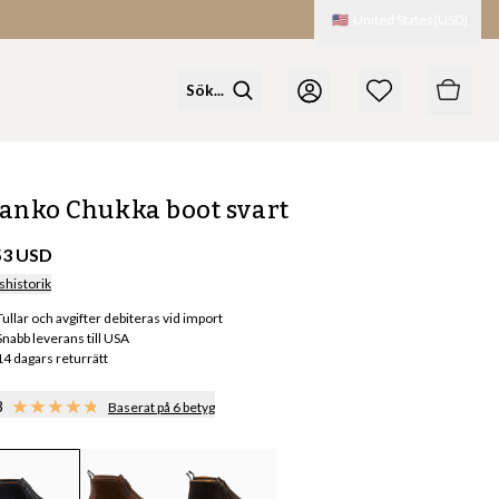
🇺🇸
United States
(
USD
)
anko Chukka boot svart
53 USD
shistorik
Tullar och avgifter debiteras vid import
Snabb leverans till USA
14 dagars returrätt
8
Baserat på 6 betyg