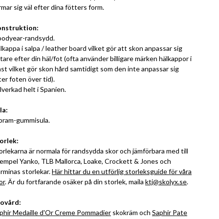
rmar sig väl efter dina fötters form.
nstruktion:
odyear-randsydd.
lkappa i salpa / leather board vilket gör att skon anpassar sig
ttare efter din häl/fot (ofta använder billigare märken hälkappor i
ast vilket gör skon hård samtidigt som den inte anpassar sig
ter foten över tid).
llverkad helt i Spanien.
la:
bram-gummisula.
orlek:
orlekarna är normala för randsydda skor och jämförbara med till
empel Yanko, TLB Mallorca, Loake, Crockett & Jones och
rminas storlekar.
Här hittar du en utförlig storleksguide för våra
or
. Är du fortfarande osäker på din storlek, maila
ktj@skolyx.se
.
ovård:
phir Medaille d'Or Creme Pommadier
skokräm och
Saphir Pate