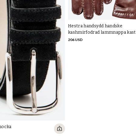
Hestra handsydd handske
kashmirfodrad lammnappa kast
206 USD
 mocka