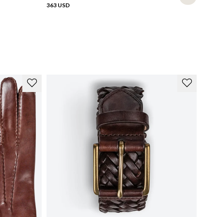
la:
363 USD
t finns tre olika typer av sulor som används till de Goodyear-
ndsydda skor vi säljer (under fliken Produktdetaljer och på
lderna ser du vilka som används för respektive modell).
dersula - Högkvalitativa, tåliga Super Prime-sulor, vegetabiliskt
rvade i Italien med bland annat kastanjebark. Här är sulsömmen
md inuti en stängd kanal, en mer tidskrävande process som ger
t renare utseende.
nn gummisula - En så kallad citygummisula med slimmad profil
ecis som en lädersula, med en gummisammansättning som ger
a grepp och utmärkt slitstyrka.
mmisula - I de flesta fall är dessa gummisulor Vibrams Eton-
lor, med en gummiblandning som även klarar minusgrader, är
kväma men ändå mycket slitstarka.