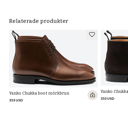
Relaterade produkter
Yanko Chukk
Yanko Chukka boot mörkbrun
353 USD
353 USD