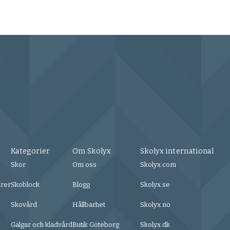
Kategorier
Om Skolyx
Skolyx international
Skor
Om oss
Skolyx.com
urer
Skoblock
Blogg
Skolyx.se
Skovård
Hållbarhet
Skolyx.no
Galgar och klädvård
Butik Göteborg
Skolyx.dk