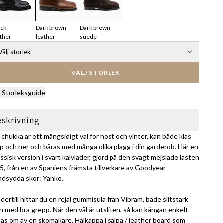
ack
Dark brown
Dark brown
ather
leather
suede
Välj storlek
VÄLJ STORLEK
Storleksguide
eskrivning
 chukka är ett mångsidigt val för höst och vinter, kan både kläs
p och ner och bäras med många olika plagg i din garderob. Här en
assisk version i svart kalvläder, gjord på den svagt mejslade lästen
5, från en av Spaniens främsta tillverkare av Goodyear-
ndsydda skor: Yanko.
dertill hittar du en rejäl gummisula från Vibram, både slitstark
h med bra grepp. När den väl är utsliten, så kan kängan enkelt
las om av en skomakare. Hälkappa i salpa / leather board som