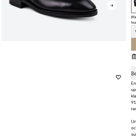
Bl
le
B
En
up
kl
91
ra
Un
oc
su