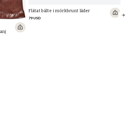
Flätat bälte i mörkbrunt läder
Skov
81 U
79 USD
anj