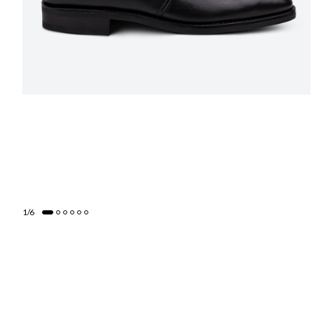
1
/
6