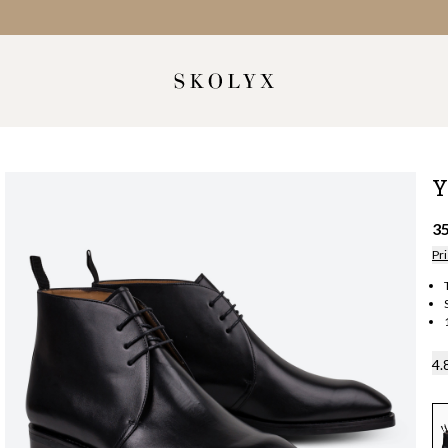
Y
3
Pri
4.