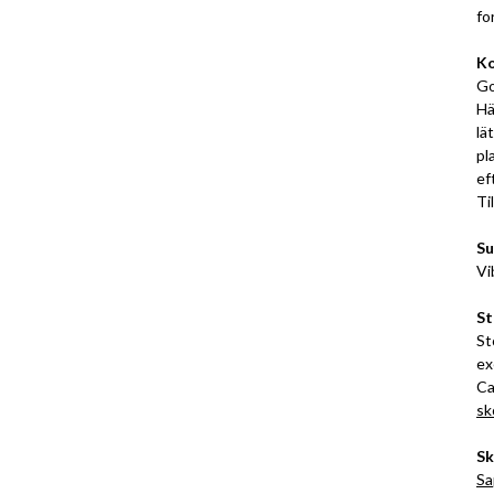
fo
Ko
Go
Hä
lä
pl
ef
Ti
Su
Vi
St
St
ex
Ca
sk
Sk
Sa