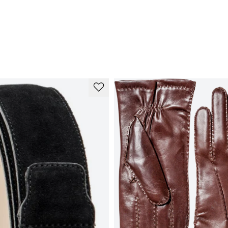
Su
De
ra
bi
Lä
ga
gö
et
Tu
pr
br
Gu
su
be