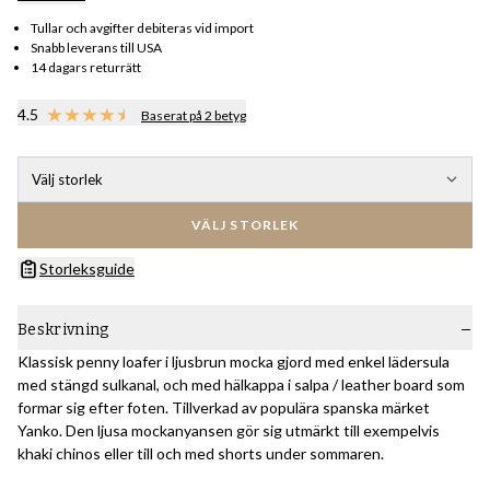
Tullar och avgifter debiteras vid import
Snabb leverans till USA
14 dagars returrätt
4.5
Baserat på 2 betyg
Välj storlek
VÄLJ STORLEK
Storleksguide
Beskrivning
Klassisk penny loafer i ljusbrun mocka gjord med enkel lädersula
med stängd sulkanal, och med hälkappa i salpa / leather board som
formar sig efter foten. Tillverkad av populära spanska märket
Yanko. Den ljusa mockanyansen gör sig utmärkt till exempelvis
khaki chinos eller till och med shorts under sommaren.