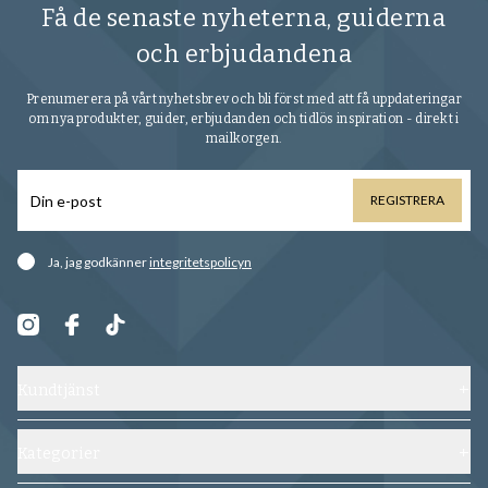
Få de senaste nyheterna, guiderna
och erbjudandena
Prenumerera på vårt nyhetsbrev och bli först med att få uppdateringar
om nya produkter, guider, erbjudanden och tidlös inspiration - direkt i
mailkorgen.
REGISTRERA
Ja, jag godkänner
integritetspolicyn
Kundtjänst
Kontakta oss
Frakt, byten och returer
Kategorier
Vanliga frågor
Skor