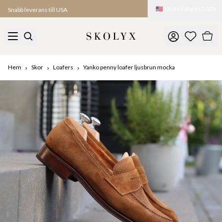
🇺🇸
United States
(
USD
)
Snabb leverans till USA
Hem
Skor
Loafers
Yanko penny loafer ljusbrun mocka