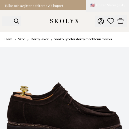
🇺🇸
United States
(
USD
)
Tullar och avgifter debiteras vid import
Hem
Skor
Derby -skor
Yanko Tyroler derby mörkbrun mocka