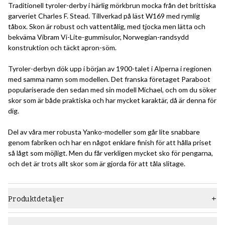
Traditionell tyroler-derby i härlig mörkbrun mocka från det brittiska
garveriet Charles F. Stead. Tillverkad på läst W169 med rymlig
tåbox. Skon är robust och vattentålig, med tjocka men lätta och
bekväma Vibram Vi-Lite-gummisulor, Norwegian-randsydd
konstruktion och täckt apron-söm.
Tyroler-derbyn dök upp i början av 1900-talet i Alperna i regionen
med samma namn som modellen. Det franska företaget Paraboot
populariserade den sedan med sin modell Michael, och om du söker
skor som är både praktiska och har mycket karaktär, då är denna för
dig.
Del av våra mer robusta Yanko-modeller som går lite snabbare
genom fabriken och har en något enklare finish för att hålla priset
så lågt som möjligt. Men du får verkligen mycket sko för pengarna,
och det är trots allt skor som är gjorda för att tåla slitage.
Produktdetaljer
Material
Mocka