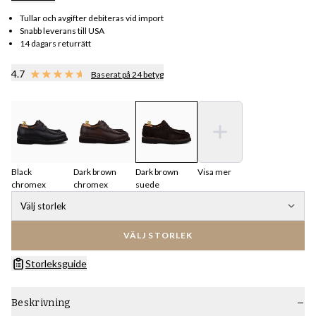
Tullar och avgifter debiteras vid import
Snabb leverans till USA
14 dagars returrätt
4.7
Baserat på 24 betyg
Black
Dark brown
Dark brown
Visa mer
chromex
chromex
suede
Välj storlek
VÄLJ STORLEK
Storleksguide
Beskrivning